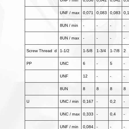
UNF / min
0,036
0,042
0,042
0,
UNF / max
0,071
0,083
0,083
0,
8UN / min
-
-
-
-
8UN / max
-
-
-
-
Screw Thread d
1-1/2
1-5/8
1-3/4
1-7/8
2
PP
UNC
6
-
5
-
UNF
12
-
-
-
8UN
8
8
8
8
U
UNC / min
0,167
-
0,2
-
UNC / max
0,333
-
0,4
-
UNF / min
0,084
-
-
-