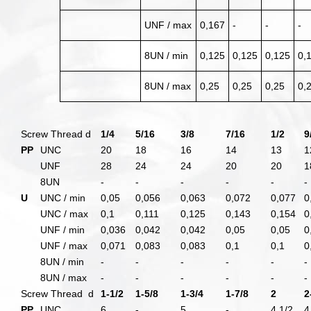
UNF / max
0,167
-
-
-
8UN / min
0,125
0,125
0,125
0,
8UN / max
0,25
0,25
0,25
0,
Screw Thread d
1/4
5/16
3/8
7/16
1/2
9
PP
UNC
20
18
16
14
13
1
UNF
28
24
24
20
20
1
8UN
-
-
-
-
-
-
U
UNC / min
0,05
0,056
0,063
0,072
0,077
0
UNC / max
0,1
0,111
0,125
0,143
0,154
0
UNF / min
0,036
0,042
0,042
0,05
0,05
0
UNF / max
0,071
0,083
0,083
0,1
0,1
0
8UN / min
-
-
-
-
-
-
8UN / max
-
-
-
-
-
-
Screw Thread d
1-1/2
1-5/8
1-3/4
1-7/8
2
2
PP
UNC
6
-
5
-
4 1/2
4