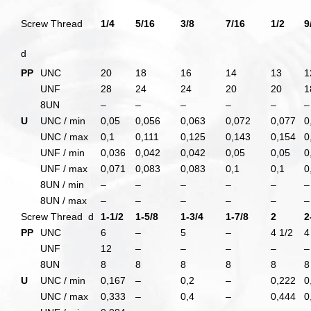
Screw Thread
1/4
5/16
3/8
7/16
1/2
9
d
PP
UNC
20
18
16
14
13
1
UNF
28
24
24
20
20
1
8UN
–
–
–
–
–
–
U
UNC / min
0,05
0,056
0,063
0,072
0,077
0
UNC / max
0,1
0,111
0,125
0,143
0,154
0
UNF / min
0,036
0,042
0,042
0,05
0,05
0
UNF / max
0,071
0,083
0,083
0,1
0,1
0
8UN / min
–
–
–
–
–
–
8UN / max
–
–
–
–
–
–
Screw Thread d
1-1/2
1-5/8
1-3/4
1-7/8
2
2
PP
UNC
6
–
5
–
4 1/2
4
UNF
12
–
–
–
–
–
8UN
8
8
8
8
8
8
U
UNC / min
0,167
–
0,2
–
0,222
0
UNC / max
0,333
–
0,4
–
0,444
0